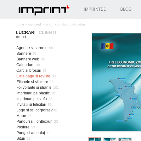
IMPRINTED
BLOG
home
>
imprinted
>
lucrari
>
cataloage si reviste
LUCRARI
CLIENTI
A
1
>
>
Agende si carnete
59
Bannere
92
Bannere web
39
Calendare
49
Carti si brosuri
56
Cataloage si reviste
33
Etichete si stickere
15
Foi volante si pliante
101
Imprimari pe plastic
30
Imprimari pe stofa
33
Invitatii si felicitari
53
Logo si stil corporativ
61
Mape
23
Panouri si lightboxuri
23
Postere
53
Pungi si ambalaj
11
Situri
27