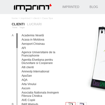
IMPRINTED
BLOG
home
>
imprinted
>
clienti
>
Casa Spa
CLIENTI
LUCRARI
lista
logo
A
Academia Veselă
Acasa in Moldova
Aeroport Chisinau
AFI
Agence Universitaire de la
Francophonie
Agentia Elvetiana pentru
Dezvoltare si Cooperare
Alti clienti
Amnesty International
ApaSan
AQA
Arta Vinului
Ascom
Asociatia Nationala Invingem
Fibroza Chistica
AVE Copiii
B
B&B Walnuts