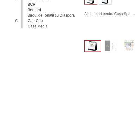
BCR
Berhord
Alte lucrari pentru Casa Spa
Biroul de Relatii cu Diaspora
C
Cap-Cap
Casa Media
Casa Spa
Catholic Relief Services
Coalitia Nediscriminare
Coca-Cola
Comisia Nationala pentru
Consultari si Negocieri
Colective
Confederatia Nationala a
Patronatului
Conferinta Nationala
Implementarea Conventiei
ONU cu Privire la Drepturile
Copilului in Republica
Moldova: de la Deziderat la
Realitate
Consiliul Europei
Consiliul National al
Tineretului din Moldova
Consiliul National pentru
Asistenta Juridica Garantata de
Stat
Cool radio