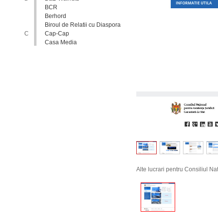
BCR
Berhord
Biroul de Relatii cu Diaspora
C
Cap-Cap
Casa Media
Casa Spa
Catholic Relief Services
Coalitia Nediscriminare
Coca-Cola
Comisia Nationala pentru
Consultari si Negocieri
Colective
Confederatia Nationala a
Patronatului
Conferinta Nationala
Implementarea Conventiei
ONU cu Privire la Drepturile
Copilului in Republica
Moldova: de la Deziderat la
Realitate
Consiliul Europei
Alte lucrari pentru Consiliul Na
Consiliul National al
Tineretului din Moldova
Consiliul National pentru
Asistenta Juridica Garantata de
Stat
Cool radio