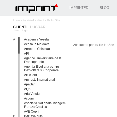
IMPRINTED
BLOG
home
>
imprinted
>
clienti
>
He for She
CLIENTI
LUCRARI
lista
logo
A
Academia Veselă
Acasa in Moldova
Alte lucrari pentru He for She
Aeroport Chisinau
AFI
Agence Universitaire de la
Francophonie
Agentia Elvetiana pentru
Dezvoltare si Cooperare
Alti clienti
Amnesty International
ApaSan
AQA
Arta Vinului
Ascom
Asociatia Nationala Invingem
Fibroza Chistica
AVE Copiii
B
B&B Walnuts