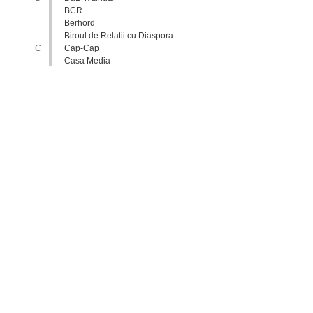
BCR
Berhord
Biroul de Relatii cu Diaspora
C
Cap-Cap
Casa Media
Casa Spa
Catholic Relief Services
Coalitia Nediscriminare
Coca-Cola
Comisia Nationala pentru
Consultari si Negocieri
Colective
Confederatia Nationala a
Patronatului
Conferinta Nationala
Implementarea Conventiei
ONU cu Privire la Drepturile
Copilului in Republica
Moldova: de la Deziderat la
Realitate
Consiliul Europei
Consiliul National al
Tineretului din Moldova
Consiliul National pentru
Asistenta Juridica Garantata de
Stat
Cool radio