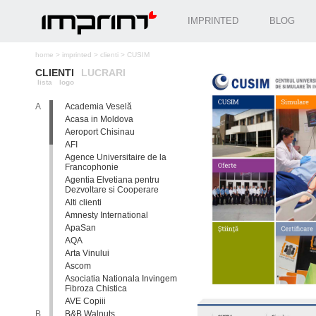
IMPRINTED
BLOG
home
>
imprinted
>
clienti
>
CUSIM
CLIENTI
LUCRARI
lista
logo
A
Academia Veselă
Acasa in Moldova
Aeroport Chisinau
AFI
Agence Universitaire de la
Francophonie
Agentia Elvetiana pentru
Dezvoltare si Cooperare
Alti clienti
Amnesty International
ApaSan
AQA
Arta Vinului
Ascom
Asociatia Nationala Invingem
Fibroza Chistica
AVE Copiii
B
B&B Walnuts