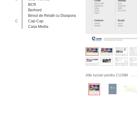
BCR
Berhord
Biroul de Relatii cu Diaspora
C
Cap-Cap
Casa Media
Casa Spa
Catholic Relief Services
Coalitia Nediscriminare
Coca-Cola
Comisia Nationala pentru
Consultari si Negocieri
Colective
Confederatia Nationala a
Patronatului
Alte lucrari pentru CUSIM
Conferinta Nationala
Implementarea Conventiei
ONU cu Privire la Drepturile
Copilului in Republica
Moldova: de la Deziderat la
Realitate
Consiliul Europei
Consiliul National al
Tineretului din Moldova
Consiliul National pentru
Asistenta Juridica Garantata de
Stat
Cool radio