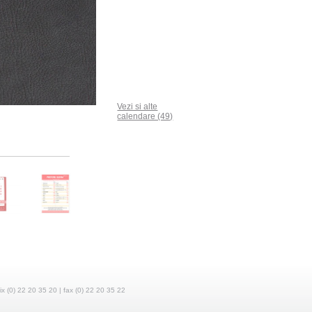
Vezi si alte
calendare (49)
fix (0) 22 20 35 20 | fax (0) 22 20 35 22