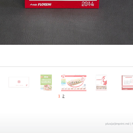
1
2
plus(at)imprint.md | 