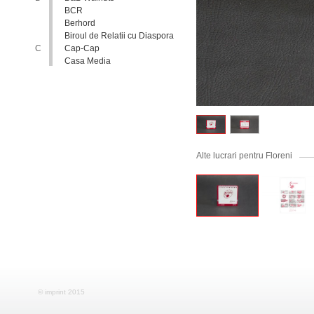
BCR
Berhord
Biroul de Relatii cu Diaspora
C
Cap-Cap
Casa Media
Casa Spa
Catholic Relief Services
Coalitia Nediscriminare
Coca-Cola
Comisia Nationala pentru
Consultari si Negocieri
Colective
Alte lucrari pentru Floreni
Confederatia Nationala a
Patronatului
Conferinta Nationala
Implementarea Conventiei
ONU cu Privire la Drepturile
Copilului in Republica
Moldova: de la Deziderat la
Realitate
Consiliul Europei
Consiliul National al
Tineretului din Moldova
Consiliul National pentru
Asistenta Juridica Garantata de
© imprint 2015
Stat
Cool radio