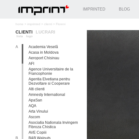
IMPRINTED
BLOG
home
>
imprinted
>
clienti
>
Floreni
CLIENTI
LUCRARI
lista
logo
A
Academia Veselă
Acasa in Moldova
Aeroport Chisinau
AFI
Agence Universitaire de la
Francophonie
Agentia Elvetiana pentru
Dezvoltare si Cooperare
Alti clienti
Amnesty International
ApaSan
AQA
Arta Vinului
Ascom
Asociatia Nationala Invingem
Fibroza Chistica
AVE Copiii
B
B&B Walnuts