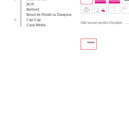
BCR
Berhord
Biroul de Relatii cu Diaspora
C
Cap-Cap
Alte lucrari pentru Oscarjet
Casa Media
Casa Spa
Catholic Relief Services
Coalitia Nediscriminare
Coca-Cola
Comisia Nationala pentru
Consultari si Negocieri
Colective
Confederatia Nationala a
Patronatului
Conferinta Nationala
Implementarea Conventiei
ONU cu Privire la Drepturile
Copilului in Republica
Moldova: de la Deziderat la
Realitate
Consiliul Europei
Consiliul National al
Tineretului din Moldova
Consiliul National pentru
Asistenta Juridica Garantata de
Stat
Cool radio