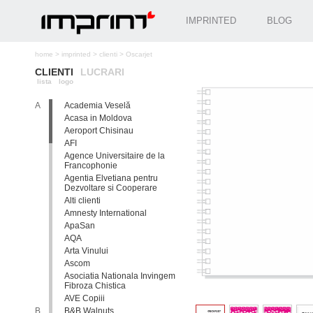
IMPRINTED
BLOG
home
>
imprinted
>
clienti
>
Oscarjet
CLIENTI
LUCRARI
lista
logo
A
Academia Veselă
Acasa in Moldova
Aeroport Chisinau
AFI
Agence Universitaire de la
Francophonie
Agentia Elvetiana pentru
Dezvoltare si Cooperare
Alti clienti
Amnesty International
ApaSan
AQA
Arta Vinului
Ascom
Asociatia Nationala Invingem
Fibroza Chistica
AVE Copiii
B
B&B Walnuts