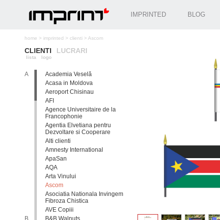
IMPRINTED
BLOG
home
>
imprinted
>
clienti
>
Ascom
CLIENTI
LUCRARI
lista
logo
A
Academia Veselă
Acasa in Moldova
Aeroport Chisinau
AFI
Agence Universitaire de la
Francophonie
Agentia Elvetiana pentru
Dezvoltare si Cooperare
Alti clienti
Amnesty International
ApaSan
AQA
Arta Vinului
Ascom
Asociatia Nationala Invingem
Fibroza Chistica
AVE Copiii
B
B&B Walnuts