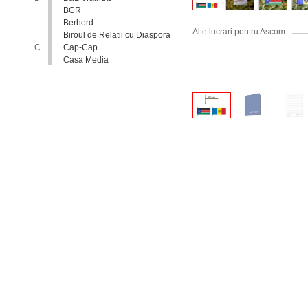
BCR
Berhord
Alte lucrari pentru Ascom
Biroul de Relatii cu Diaspora
C
Cap-Cap
Casa Media
Casa Spa
Catholic Relief Services
Coalitia Nediscriminare
Coca-Cola
Comisia Nationala pentru
Consultari si Negocieri
Colective
Confederatia Nationala a
Patronatului
Conferinta Nationala
Implementarea Conventiei
ONU cu Privire la Drepturile
Copilului in Republica
Moldova: de la Deziderat la
Realitate
Consiliul Europei
Consiliul National al
Tineretului din Moldova
Consiliul National pentru
Asistenta Juridica Garantata de
Stat
Cool radio