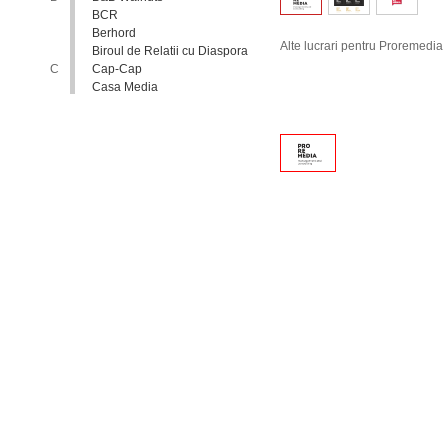
BCR
Berhord
Alte lucrari pentru Proremedia
Biroul de Relatii cu Diaspora
C
Cap-Cap
Casa Media
Casa Spa
Catholic Relief Services
Coalitia Nediscriminare
Coca-Cola
Comisia Nationala pentru
Consultari si Negocieri
Colective
Confederatia Nationala a
Patronatului
Conferinta Nationala
Implementarea Conventiei
ONU cu Privire la Drepturile
Copilului in Republica
Moldova: de la Deziderat la
Realitate
Consiliul Europei
Consiliul National al
Tineretului din Moldova
Consiliul National pentru
Asistenta Juridica Garantata de
Stat
Cool radio