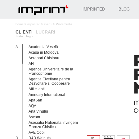
IMPRINTED
BLOG
home
>
imprinted
>
clienti
>
Proremedia
CLIENTI
LUCRARI
lista
logo
A
Academia Veselă
Acasa in Moldova
Aeroport Chisinau
AFI
Agence Universitaire de la
Francophonie
Agentia Elvetiana pentru
Dezvoltare si Cooperare
Alti clienti
Amnesty International
ApaSan
AQA
Arta Vinului
Ascom
Asociatia Nationala Invingem
Fibroza Chistica
AVE Copiii
B
B&B Walnuts