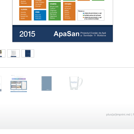
plus(at)imprint.md | 