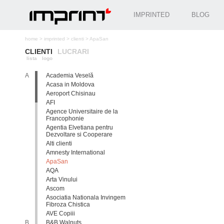
IMPRINTED
BLOG
home
>
imprinted
>
clienti
>
ApaSan
CLIENTI
LUCRARI
lista
logo
A
Academia Veselă
Acasa in Moldova
Aeroport Chisinau
AFI
Agence Universitaire de la
Francophonie
Agentia Elvetiana pentru
Dezvoltare si Cooperare
Alti clienti
Amnesty International
ApaSan
AQA
Arta Vinului
Ascom
Asociatia Nationala Invingem
Fibroza Chistica
AVE Copiii
B
B&B Walnuts