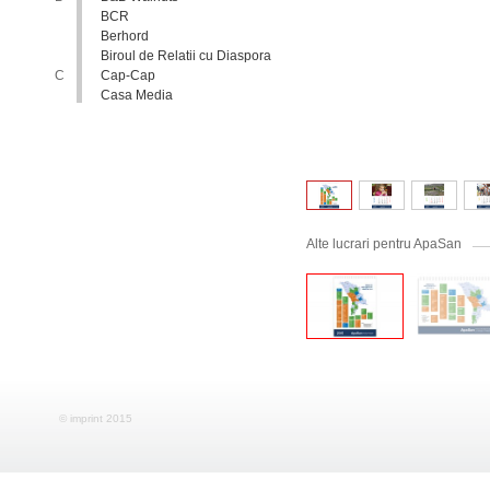
BCR
Berhord
Biroul de Relatii cu Diaspora
C
Cap-Cap
Casa Media
Casa Spa
Catholic Relief Services
Coalitia Nediscriminare
Coca-Cola
Comisia Nationala pentru
Consultari si Negocieri
Colective
Alte lucrari pentru ApaSan
Confederatia Nationala a
Patronatului
Conferinta Nationala
Implementarea Conventiei
ONU cu Privire la Drepturile
Copilului in Republica
Moldova: de la Deziderat la
Realitate
Consiliul Europei
Consiliul National al
Tineretului din Moldova
© imprint 2015
Consiliul National pentru
Asistenta Juridica Garantata de
Stat
Cool radio