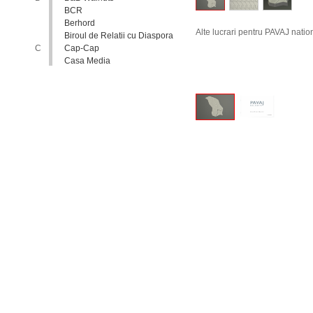
BCR
Berhord
Alte lucrari pentru PAVAJ natio
Biroul de Relatii cu Diaspora
C
Cap-Cap
Casa Media
Casa Spa
Catholic Relief Services
Coalitia Nediscriminare
Coca-Cola
Comisia Nationala pentru
Consultari si Negocieri
Colective
Confederatia Nationala a
Patronatului
Conferinta Nationala
Implementarea Conventiei
ONU cu Privire la Drepturile
Copilului in Republica
Moldova: de la Deziderat la
Realitate
Consiliul Europei
Consiliul National al
Tineretului din Moldova
Consiliul National pentru
Asistenta Juridica Garantata de
Stat
Cool radio