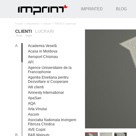
IMPRINTED
BLOG
home
>
imprinted
>
clienti
>
PAVAJ national
CLIENTI
LUCRARI
lista
logo
A
Academia Veselă
Acasa in Moldova
Aeroport Chisinau
AFI
Agence Universitaire de la
Francophonie
Agentia Elvetiana pentru
Dezvoltare si Cooperare
Alti clienti
Amnesty International
ApaSan
AQA
Arta Vinului
Ascom
Asociatia Nationala Invingem
Fibroza Chistica
AVE Copiii
B
B&B Walnuts