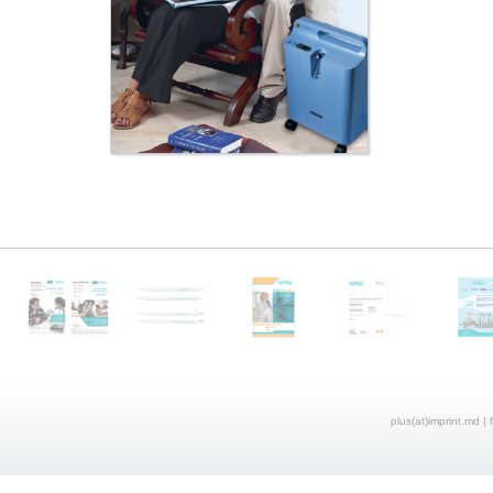
plus(at)imprint.md | 