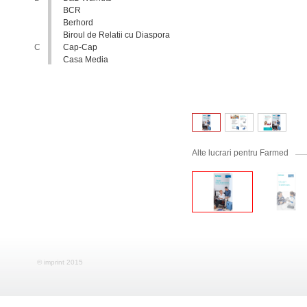
BCR
Berhord
Biroul de Relatii cu Diaspora
C
Cap-Cap
Casa Media
Casa Spa
Catholic Relief Services
Coalitia Nediscriminare
Coca-Cola
Comisia Nationala pentru
Consultari si Negocieri
Colective
Alte lucrari pentru Farmed
Confederatia Nationala a
Patronatului
Conferinta Nationala
Implementarea Conventiei
ONU cu Privire la Drepturile
Copilului in Republica
Moldova: de la Deziderat la
Realitate
Consiliul Europei
Consiliul National al
Tineretului din Moldova
© imprint 2015
Consiliul National pentru
Asistenta Juridica Garantata de
Stat
Cool radio