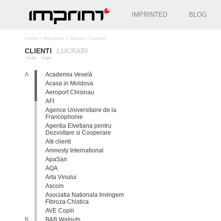
IMPRINTED
BLOG
home
>
imprinted
>
clienti
>
Farmed
CLIENTI
LUCRARI
lista
logo
A
Academia Veselă
Acasa in Moldova
Aeroport Chisinau
AFI
Agence Universitaire de la
Francophonie
Agentia Elvetiana pentru
Dezvoltare si Cooperare
Alti clienti
Amnesty International
ApaSan
AQA
Arta Vinului
Ascom
Asociatia Nationala Invingem
Fibroza Chistica
AVE Copiii
B
B&B Walnuts