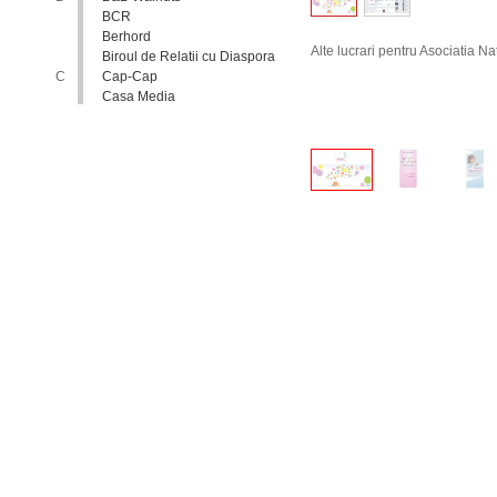
BCR
Berhord
Alte lucrari pentru Asociatia N
Biroul de Relatii cu Diaspora
C
Cap-Cap
Casa Media
Casa Spa
Catholic Relief Services
Coalitia Nediscriminare
Coca-Cola
Comisia Nationala pentru
Consultari si Negocieri
Colective
Confederatia Nationala a
Patronatului
Conferinta Nationala
Implementarea Conventiei
ONU cu Privire la Drepturile
Copilului in Republica
Moldova: de la Deziderat la
Realitate
Consiliul Europei
Consiliul National al
Tineretului din Moldova
Consiliul National pentru
Asistenta Juridica Garantata de
Stat
Cool radio