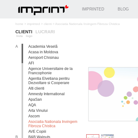
IMPRINTED
BLOG
home
>
imprinted
>
clienti
>
Asociatia Nationala Invingem Fibroza Chistica
CLIENTI
LUCRARI
lista
logo
A
Academia Veselă
Acasa in Moldova
Aeroport Chisinau
AFI
Agence Universitaire de la
Francophonie
Agentia Elvetiana pentru
Dezvoltare si Cooperare
Alti clienti
Amnesty International
ApaSan
AQA
Arta Vinului
Ascom
Asociatia Nationala Invingem
Fibroza Chistica
AVE Copiii
B
B&B Walnuts