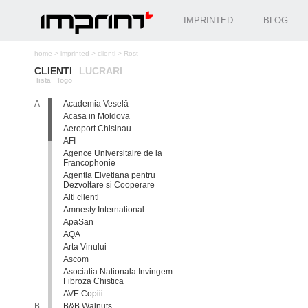
IMPRINTED
BLOG
home
>
imprinted
>
clienti
>
Rost
CLIENTI
LUCRARI
lista
logo
A
Academia Veselă
Acasa in Moldova
Aeroport Chisinau
AFI
Agence Universitaire de la
Francophonie
Agentia Elvetiana pentru
Dezvoltare si Cooperare
Alti clienti
Amnesty International
ApaSan
AQA
Arta Vinului
Ascom
Asociatia Nationala Invingem
Fibroza Chistica
AVE Copiii
B
B&B Walnuts