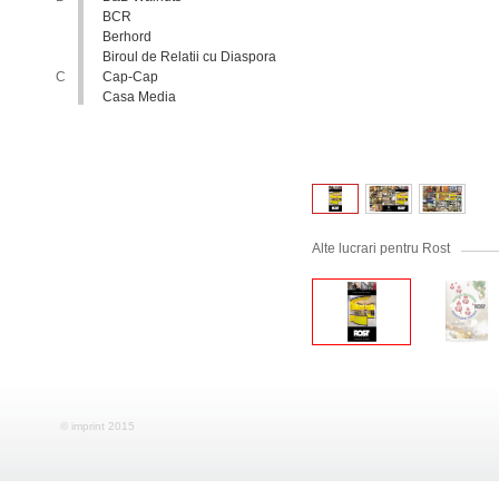
BCR
Berhord
Biroul de Relatii cu Diaspora
C
Cap-Cap
Casa Media
Casa Spa
Catholic Relief Services
Coalitia Nediscriminare
Coca-Cola
Comisia Nationala pentru
Consultari si Negocieri
Colective
Alte lucrari pentru Rost
Confederatia Nationala a
Patronatului
Conferinta Nationala
Implementarea Conventiei
ONU cu Privire la Drepturile
Copilului in Republica
Moldova: de la Deziderat la
Realitate
Consiliul Europei
Consiliul National al
Tineretului din Moldova
© imprint 2015
Consiliul National pentru
Asistenta Juridica Garantata de
Stat
Cool radio