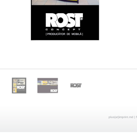
plus(at)imprint.md | 