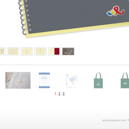
1
2
3
plus(at)imprint.md | 