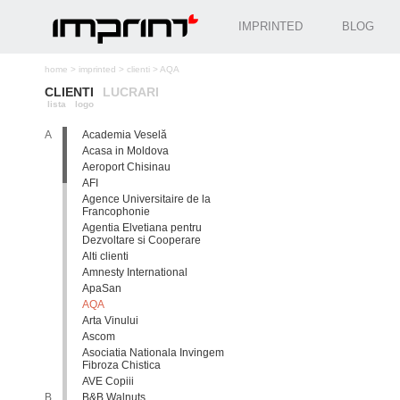
IMPRINTED
BLOG
home
>
imprinted
>
clienti
>
AQA
CLIENTI
LUCRARI
lista
logo
A
Academia Veselă
Acasa in Moldova
Aeroport Chisinau
AFI
Agence Universitaire de la
Francophonie
Agentia Elvetiana pentru
Dezvoltare si Cooperare
Alti clienti
Amnesty International
ApaSan
AQA
Arta Vinului
Ascom
Asociatia Nationala Invingem
Fibroza Chistica
AVE Copiii
B
B&B Walnuts