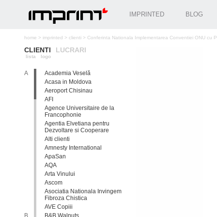
IMPRINTED
BLOG
home
>
imprinted
>
clienti
>
Conferinta Nationala Implementarea Conventiei ONU cu Privi
CLIENTI
LUCRARI
lista
logo
A
Academia Veselă
Acasa in Moldova
Aeroport Chisinau
AFI
Agence Universitaire de la
Francophonie
Agentia Elvetiana pentru
Dezvoltare si Cooperare
Alti clienti
Amnesty International
ApaSan
AQA
Arta Vinului
Ascom
Asociatia Nationala Invingem
Fibroza Chistica
AVE Copiii
B
B&B Walnuts