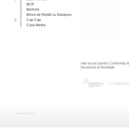
BCR
Berhord
Biroul de Relatii cu Diaspora
C
Cap-Cap
Casa Media
Casa Spa
Catholic Relief Services
Coalitia Nediscriminare
Coca-Cola
Comisia Nationala pentru
Consultari si Negocieri
Colective
Alte lucrari pentru Conferinta
Confederatia Nationala a
Deziderat la Realitate
Patronatului
Conferinta Nationala
Implementarea Conventiei
ONU cu Privire la Drepturile
Copilului in Republica
Moldova: de la Deziderat la
Realitate
Consiliul Europei
Consiliul National al
Tineretului din Moldova
Consiliul National pentru
© imprint 2015
Asistenta Juridica Garantata de
Stat
Cool radio