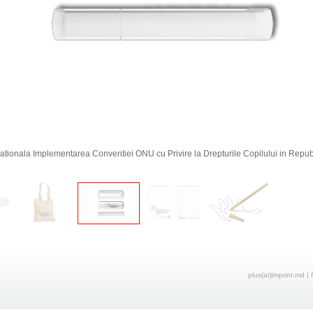
 Nationala Implementarea Conventiei ONU cu Privire la Drepturile Copilului in Repu
plus(at)imprint.md | 