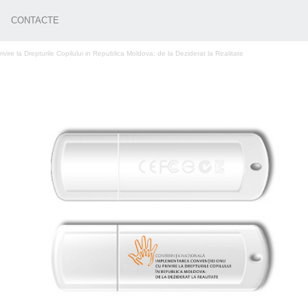
CONTACTE
re la Drepturile Copilului in Republica Moldova: de la Deziderat la Realitate