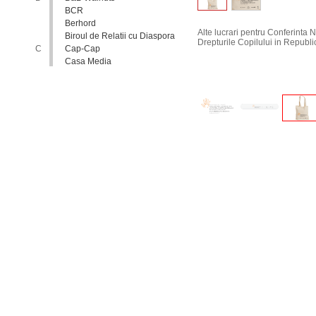
BCR
Berhord
Alte lucrari pentru Conferinta
Biroul de Relatii cu Diaspora
Drepturile Copilului in Republi
C
Cap-Cap
Casa Media
Casa Spa
Catholic Relief Services
Coalitia Nediscriminare
Coca-Cola
Comisia Nationala pentru
Consultari si Negocieri
Colective
Confederatia Nationala a
Patronatului
Conferinta Nationala
Implementarea Conventiei
ONU cu Privire la Drepturile
Copilului in Republica
Moldova: de la Deziderat la
Realitate
Consiliul Europei
Consiliul National al
Tineretului din Moldova
Consiliul National pentru
Asistenta Juridica Garantata de
Stat
Cool radio