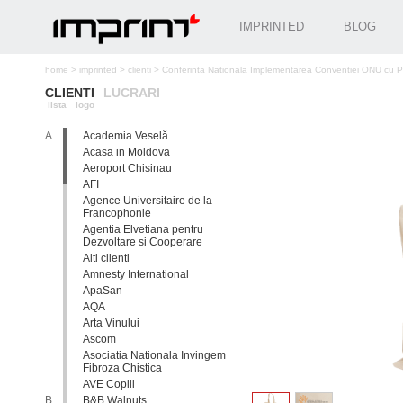
IMPRINTED
BLOG
home
>
imprinted
>
clienti
>
Conferinta Nationala Implementarea Conventiei ONU cu Privi
CLIENTI
LUCRARI
lista
logo
A
Academia Veselă
Acasa in Moldova
Aeroport Chisinau
AFI
Agence Universitaire de la
Francophonie
Agentia Elvetiana pentru
Dezvoltare si Cooperare
Alti clienti
Amnesty International
ApaSan
AQA
Arta Vinului
Ascom
Asociatia Nationala Invingem
Fibroza Chistica
AVE Copiii
B
B&B Walnuts